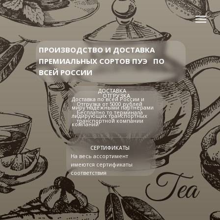
ПРОИЗВОДСТВО И ДОСТАВКА
ПРЕМИАЛЬНЫХ СОРТОВ
УЛУНА
|
ПО
ВСЕЙ РОССИИ
ДОСТАВКА
ОТГРУЗКА
Доставка по всей России и
Отгрузка от 5000 рублей
миру надёжными партнёрами
Бесплатно то терминала
лидирующих транспортных
транспортной компании
компаний
СЕРТИФИКАТЫ
На весь ассортимент
имеются сертификаты
соответствия